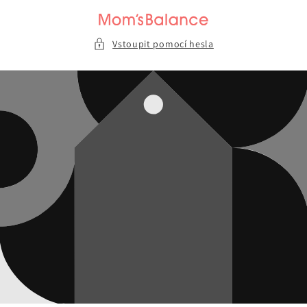
Přejít k
obsahu
Vstoupit pomocí hesla