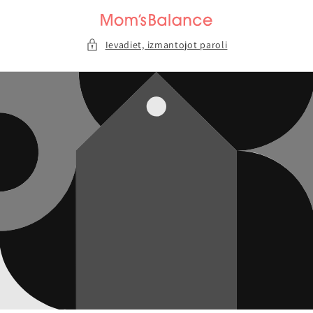
Pāriet uz
saturu
Ievadiet, izmantojot paroli