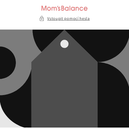
Přejít k
obsahu
Vstoupit pomocí hesla