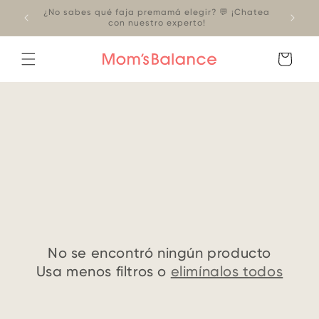
Ir
¿No sabes qué faja premamá elegir? 💬 ¡Chatea
directamente
con nuestro experto!
al contenido
Carrito
No se encontró ningún producto
Usa menos filtros o
elimínalos todos