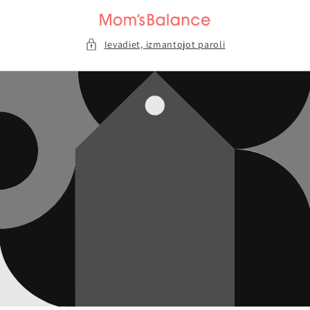
Pāriet uz
saturu
Ievadiet, izmantojot paroli