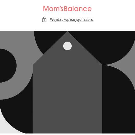
Przejdź do
treści
Wejdź, wpisując hasło